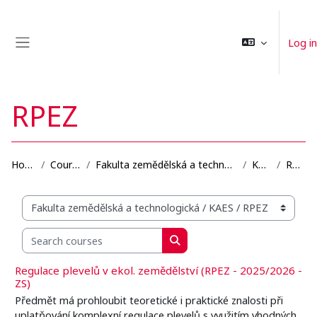
Skip to main content
Log in
Side panel
RPEZ
Home
Courses
Fakulta zemědělská a technologická
KAES
RPEZ
Organization structure of courses
Search courses
Search courses
Regulace plevelů v ekol. zemědělství (RPEZ - 2025/2026 -
ZS)
Předmět má prohloubit teoretické i praktické znalosti při
uplatňování komplexní regulace plevelů s využitím vhodných