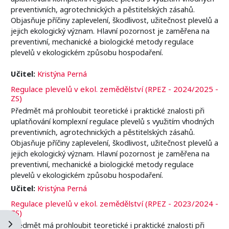
preventivních, agrotechnických a pěstitelských zásahů.
Objasňuje příčiny zaplevelení, škodlivost, užitečnost plevelů a
jejich ekologický význam. Hlavní pozornost je zaměřena na
preventivní, mechanické a biologické metody regulace
plevelů v ekologickém způsobu hospodaření.
Učitel:
Kristýna Perná
Regulace plevelů v ekol. zemědělství (RPEZ - 2024/2025 -
ZS)
Předmět má prohloubit teoretické i praktické znalosti při
uplatňování komplexní regulace plevelů s využitím vhodných
preventivních, agrotechnických a pěstitelských zásahů.
Objasňuje příčiny zaplevelení, škodlivost, užitečnost plevelů a
jejich ekologický význam. Hlavní pozornost je zaměřena na
preventivní, mechanické a biologické metody regulace
plevelů v ekologickém způsobu hospodaření.
Učitel:
Kristýna Perná
Regulace plevelů v ekol. zemědělství (RPEZ - 2023/2024 -
ZS)
Open block drawer
Předmět má prohloubit teoretické i praktické znalosti při