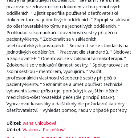
pracovat se zdravotnickou dokumentací na jednotlivých
odděleních. " Zjistit specifika používané ošetřovatelské
dokumentace na jednotlivých odděleních " Zapojit se aktivně
do ošetřovatelského týmu na jednotlivých odděleních. "
Prohloubit si komunikační dovednosti sestry při péči o
pacienty/klienty. " Zdokonalit se v základních
ošetřovatelských postupech. " Seznámit se se standardy na
jednotlivých odděleních. " Pracovat dle standardů. " Sledovat
a zapisovat FF. " Orientovat se v základní farmakoterapii. "
Zdokonalit se v edukační činnosti sestry. " Spolupracovat se
školní sestrou - mentorem, vyučujícím. " Využít
profesionálních vlastností všeobecné sestry při péči o
pacienty/klienty. " Seznámit se a umět používat technické
vybavení stanice (přístroje, pomůcky) k zajištění běžné
medicínsko-ošetřovatelské péče (dle principů BOZP). "
Vypracovat kasuistiky a další úkoly dle požadavků katedry
ošetřovatelství. " Vyhledat pomoc, radu v případě potřeby.
Učitel:
Ivana Chloubová
Učitel:
Vladimíra Pospíšilová