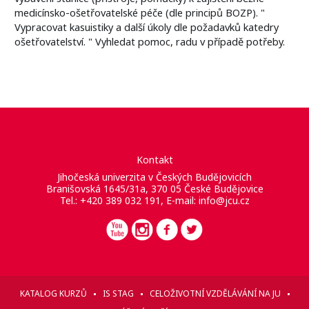
medicínsko-ošetřovatelské péče (dle principů BOZP). "
Vypracovat kasuistiky a další úkoly dle požadavků katedry
ošetřovatelství. " Vyhledat pomoc, radu v případě potřeby.
Kontakt
Jihočeská univerzita v Českých Budějovicích
Branišovská 1645/31a, 370 05 České Budějovice
Tel.: +420 389 032 191, E-mail:
info@jcu.cz
KATALOG KURZŮ
IS STAG
CELOŽIVOTNÍ VZDĚLÁVÁNÍ NA JU