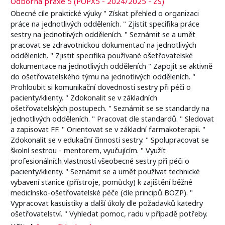
Odborná praxe 5 (POPX5 - 2024/2025 - ZS)
Obecné cíle praktické výuky " Získat přehled o organizaci
práce na jednotlivých odděleních. " Zjistit specifika práce
sestry na jednotlivých odděleních. " Seznámit se a umět
pracovat se zdravotnickou dokumentací na jednotlivých
odděleních. " Zjistit specifika používané ošetřovatelské
dokumentace na jednotlivých odděleních " Zapojit se aktivně
do ošetřovatelského týmu na jednotlivých odděleních. "
Prohloubit si komunikační dovednosti sestry při péči o
pacienty/klienty. " Zdokonalit se v základních
ošetřovatelských postupech. " Seznámit se se standardy na
jednotlivých odděleních. " Pracovat dle standardů. " Sledovat
a zapisovat FF. " Orientovat se v základní farmakoterapii. "
Zdokonalit se v edukační činnosti sestry. " Spolupracovat se
školní sestrou - mentorem, vyučujícím. " Využít
profesionálních vlastností všeobecné sestry při péči o
pacienty/klienty. " Seznámit se a umět používat technické
vybavení stanice (přístroje, pomůcky) k zajištění běžné
medicínsko-ošetřovatelské péče (dle principů BOZP). "
Vypracovat kasuistiky a další úkoly dle požadavků katedry
ošetřovatelství. " Vyhledat pomoc, radu v případě potřeby.