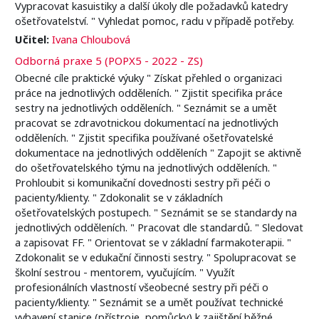
Vypracovat kasuistiky a další úkoly dle požadavků katedry
ošetřovatelství. " Vyhledat pomoc, radu v případě potřeby.
Učitel:
Ivana Chloubová
Odborná praxe 5 (POPX5 - 2022 - ZS)
Obecné cíle praktické výuky " Získat přehled o organizaci
práce na jednotlivých odděleních. " Zjistit specifika práce
sestry na jednotlivých odděleních. " Seznámit se a umět
pracovat se zdravotnickou dokumentací na jednotlivých
odděleních. " Zjistit specifika používané ošetřovatelské
dokumentace na jednotlivých odděleních " Zapojit se aktivně
do ošetřovatelského týmu na jednotlivých odděleních. "
Prohloubit si komunikační dovednosti sestry při péči o
pacienty/klienty. " Zdokonalit se v základních
ošetřovatelských postupech. " Seznámit se se standardy na
jednotlivých odděleních. " Pracovat dle standardů. " Sledovat
a zapisovat FF. " Orientovat se v základní farmakoterapii. "
Zdokonalit se v edukační činnosti sestry. " Spolupracovat se
školní sestrou - mentorem, vyučujícím. " Využít
profesionálních vlastností všeobecné sestry při péči o
pacienty/klienty. " Seznámit se a umět používat technické
vybavení stanice (přístroje, pomůcky) k zajištění běžné