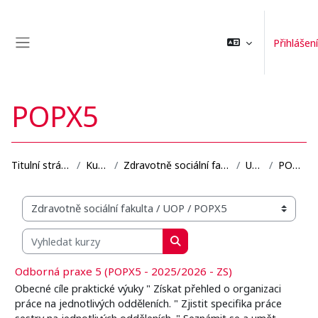
Přejít k hlavnímu obsahu
Přihlášení
Boční panel
POPX5
Titulní stránka
Kurzy
Zdravotně sociální fakulta
UOP
POPX5
Organizační struktura kurzů
Vyhledat kurzy
Vyhledat kurzy
Odborná praxe 5 (POPX5 - 2025/2026 - ZS)
Obecné cíle praktické výuky " Získat přehled o organizaci
práce na jednotlivých odděleních. " Zjistit specifika práce
sestry na jednotlivých odděleních. " Seznámit se a umět