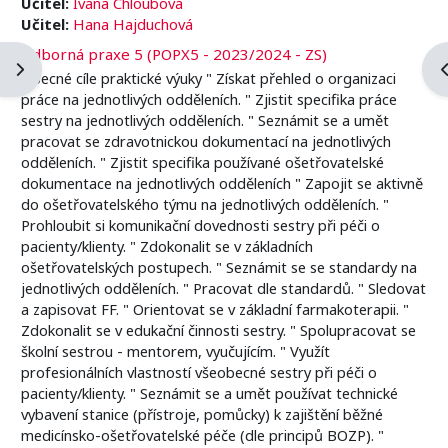
Učitel:
Ivana Chloubová
Učitel:
Hana Hajduchová
Odborná praxe 5 (POPX5 - 2023/2024 - ZS)
Otevřít panel bloku
O
Obecné cíle praktické výuky " Získat přehled o organizaci
práce na jednotlivých odděleních. " Zjistit specifika práce
sestry na jednotlivých odděleních. " Seznámit se a umět
pracovat se zdravotnickou dokumentací na jednotlivých
odděleních. " Zjistit specifika používané ošetřovatelské
dokumentace na jednotlivých odděleních " Zapojit se aktivně
do ošetřovatelského týmu na jednotlivých odděleních. "
Prohloubit si komunikační dovednosti sestry při péči o
pacienty/klienty. " Zdokonalit se v základních
ošetřovatelských postupech. " Seznámit se se standardy na
jednotlivých odděleních. " Pracovat dle standardů. " Sledovat
a zapisovat FF. " Orientovat se v základní farmakoterapii. "
Zdokonalit se v edukační činnosti sestry. " Spolupracovat se
školní sestrou - mentorem, vyučujícím. " Využít
profesionálních vlastností všeobecné sestry při péči o
pacienty/klienty. " Seznámit se a umět používat technické
vybavení stanice (přístroje, pomůcky) k zajištění běžné
medicínsko-ošetřovatelské péče (dle principů BOZP). "