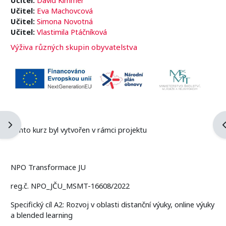
Učitel:
Eva Machovcová
Učitel:
Simona Novotná
Učitel:
Vlastimila Ptáčníková
Výživa různých skupin obyvatelstva
Apri il cassetto del blocco
A
Tento kurz byl vytvořen v rámci projektu
NPO Transformace JU
reg.č. NPO_JČU_MSMT-16608/2022
Specifický cíl A2: Rozvoj v oblasti distanční výuky, online výuky
a blended learning