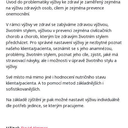
Úvod do problematiky výživy ke zdraví je zaměřený zejména
na výživu zdravých osob, cílem je zejména prevence
onemocnění.
V rámci výživy ve zdraví se zabýváme zdravou výživou,
životním stylem, výživou v prevenci zejména civilizačních
chorob a chorob, kterým lze zdravým životním stylem
předcházet. Pro správné nastavení výživy je nezbytné poznat
našeho klienta/pacienta, seznámit se s jeho anamnézou,
problémy, životním stylem, poznat jeho cíle, zjistit, jaké má
stravovací návyky, ale i možnosti v úpravě životního stylu a
výživy.
Své místo má mimo jiné i hodnocení nutričního stavu
klienta/pacienta. A to pomocí metod základnějších i
sofistikovanějších.
Na základě zjištění je pak možné nastavit výživu individuálně
dle potřeb jedince, se kterým pracujeme.
Učitel:
David Kimmer