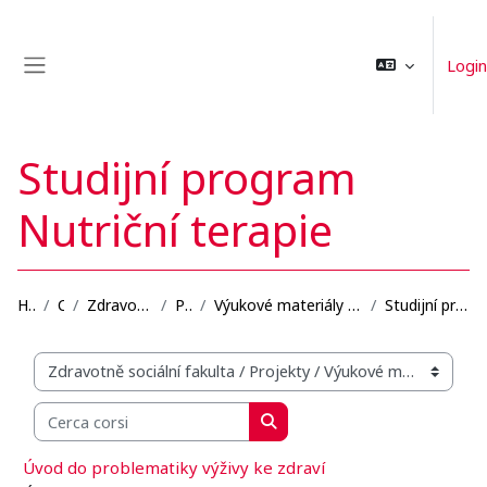
Vai al contenuto principale
Login
Pannello laterale
Studijní program
Nutriční terapie
Home
Corsi
Zdravotně sociální fakulta
Projekty
Výukové materiály se zaměřením na blended learning...
Studijní program Nutriční terapie
Categorie di corso
Cerca corsi
Cerca corsi
Úvod do problematiky výživy ke zdraví