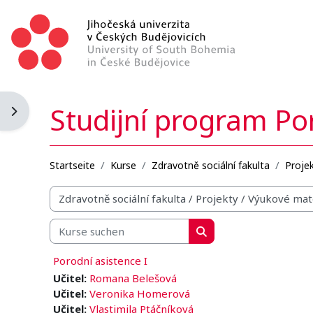
Zum Hauptinhalt
Studijní program Po
Blockleiste öffnen
Startseite
Kurse
Zdravotně sociální fakulta
Proje
Kursbereiche
Kurse suchen
Kurse suchen
Porodní asistence I
Učitel:
Romana Belešová
Učitel:
Veronika Homerová
Učitel:
Vlastimila Ptáčníková