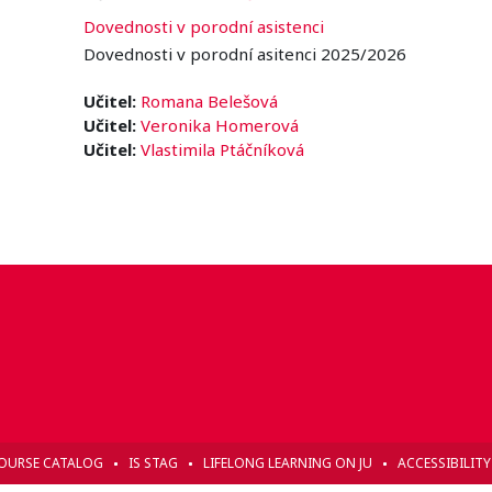
Dovednosti v porodní asistenci
Dovednosti v porodní asitenci 2025/2026
Učitel:
Romana Belešová
Učitel:
Veronika Homerová
Učitel:
Vlastimila Ptáčníková
OURSE CATALOG
IS STAG
LIFELONG LEARNING ON JU
ACCESSIBILIT