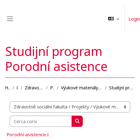
Vai al contenuto principale
Login
Pannello laterale
Studijní program
Porodní asistence
Home
Corsi
Zdravotně sociální fakulta
Projekty
Výukové materiály se zaměřením na blended learning...
Studijní program Porodní asistence
Categorie di corso
Cerca corsi
Cerca corsi
Porodní asistence I