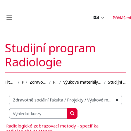
Přejít k hlavnímu obsahu
Přihlášení
Boční panel
Studijní program
Radiologie
Titulní stránka
Kurzy
Zdravotně sociální fakulta
Projekty
Výukové materiály se zaměřením na blended learning...
Studijní program Radiologie
Organizační struktura kurzů
Vyhledat kurzy
Vyhledat kurzy
Radiologické zobrazovací metody - specifika
radiologické asistence