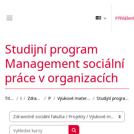
Přejít k hlavnímu obsahu
Přihlášení
Boční panel
Studijní program
Management sociální
práce v organizacích
Titulní stránka
Kurzy
Zdravotně sociální fakulta
Projekty
Výukové materiály se zaměřením na blended learning...
Studijní program Management sociální práce v organ...
Organizační struktura kurzů
Vyhledat kurzy