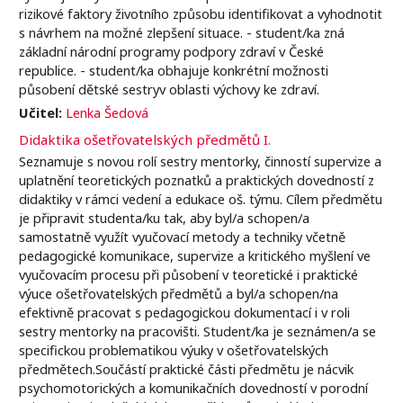
rizikové faktory životního způsobu identifikovat a vyhodnotit
s návrhem na možné zlepšení situace. - student/ka zná
základní národní programy podpory zdraví v České
republice. - student/ka obhajuje konkrétní možnosti
působení dětské sestryv oblasti výchovy ke zdraví.
Učitel:
Lenka Šedová
Didaktika ošetřovatelských předmětů I.
Seznamuje s novou rolí sestry mentorky, činností supervize a
uplatnění teoretických poznatků a praktických dovedností z
didaktiky v rámci vedení a edukace oš. týmu. Cílem předmětu
je připravit studenta/ku tak, aby byl/a schopen/a
samostatně využít vyučovací metody a techniky včetně
pedagogické komunikace, supervize a kritického myšlení ve
vyučovacím procesu při působení v teoretické i praktické
výuce ošetřovatelských předmětů a byl/a schopen/na
efektivně pracovat s pedagogickou dokumentací i v roli
sestry mentorky na pracovišti. Student/ka je seznámen/a se
specifickou problematikou výuky v ošetřovatelských
předmětech.Součástí praktické části předmětu je nácvik
psychomotorických a komunikačních dovedností v porodní