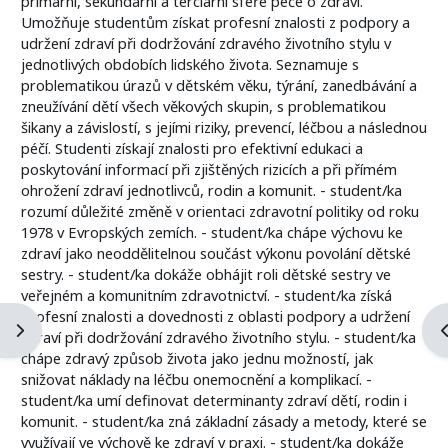
primární, sekundární a terciární sféře péče o zdraví.
Umožňuje studentům získat profesní znalosti z podpory a
udržení zdraví při dodržování zdravého životního stylu v
jednotlivých obdobích lidského života. Seznamuje s
problematikou úrazů v dětském věku, týrání, zanedbávání a
zneužívání dětí všech věkových skupin, s problematikou
šikany a závislostí, s jejími riziky, prevencí, léčbou a následnou
péčí. Studenti získají znalosti pro efektivní edukaci a
poskytování informací při zjištěných rizicích a při přímém
ohrožení zdraví jednotlivců, rodin a komunit. - student/ka
rozumí důležité změně v orientaci zdravotní politiky od roku
1978 v Evropských zemích. - student/ka chápe výchovu ke
zdraví jako neoddělitelnou součást výkonu povolání dětské
sestry. - student/ka dokáže obhájit roli dětské sestry ve
veřejném a komunitním zdravotnictví. - student/ka získá
profesní znalosti a dovednosti z oblasti podpory a udržení
Otevřít panel bloku
O
zdraví při dodržování zdravého životního stylu. - student/ka
chápe zdravý způsob života jako jednu možností, jak
snižovat náklady na léčbu onemocnění a komplikací. -
student/ka umí definovat determinanty zdraví dětí, rodin i
komunit. - student/ka zná základní zásady a metody, které se
využívají ve výchově ke zdraví v praxi. - student/ka dokáže