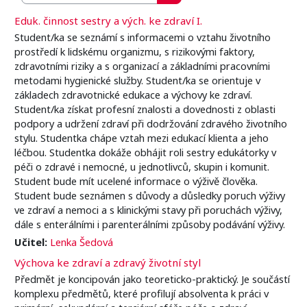
Vyhledat kurzy
Eduk. činnost sestry a vých. ke zdraví I.
Student/ka se seznámí s informacemi o vztahu životního
prostředí k lidskému organizmu, s rizikovými faktory,
zdravotními riziky a s organizací a základními pracovními
metodami hygienické služby. Student/ka se orientuje v
základech zdravotnické edukace a výchovy ke zdraví.
Student/ka získat profesní znalosti a dovednosti z oblasti
podpory a udržení zdraví při dodržování zdravého životního
stylu. Studentka chápe vztah mezi edukací klienta a jeho
léčbou. Studentka dokáže obhájit roli sestry edukátorky v
péči o zdravé i nemocné, u jednotlivců, skupin i komunit.
Student bude mít ucelené informace o výživě člověka.
Student bude seznámen s důvody a důsledky poruch výživy
ve zdraví a nemoci a s klinickými stavy při poruchách výživy,
dále s enterálními i parenterálními způsoby podávání výživy.
Učitel:
Lenka Šedová
Výchova ke zdraví a zdravý životní styl
Předmět je koncipován jako teoreticko-praktický. Je součástí
komplexu předmětů, které profilují absolventa k práci v