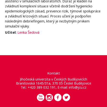
asistenci v simulačních laboratořích. Důraz je kladen na
zvládnutí komplexní situace včetně dodržení hygienicko
epidemiologických zásad, prevence rizik, týmové spolupráce
a zvládnutí krizových situací. Proces učení je podpořen
následným debriefingem, který je nezbytným prvkem
simulační výuky.
Učitel:
Lenka Šedová
Kontakt
Jihočeská univerzita v Českých Budějovicích
Branišovská 1645/31a, 370 05 České Budějovice
Tel.: +420 389 032 191, E-mail:
info@jcu.cz