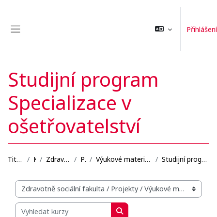
Přejít k hlavnímu obsahu
Přihlášení
Boční panel
Studijní program
Specializace v
ošetřovatelství
Titulní stránka
Kurzy
Zdravotně sociální fakulta
Projekty
Výukové materiály se zaměřením na blended learning...
Studijní program Specializace v ošetřovatelství
Organizační struktura kurzů
Vyhledat kurzy