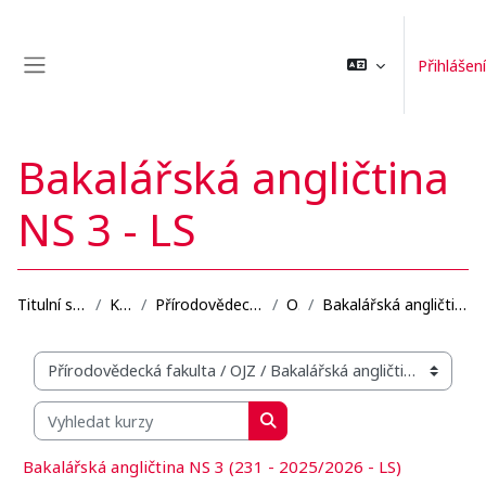
Přejít k hlavnímu obsahu
Přihlášení
Boční panel
Bakalářská angličtina
NS 3 - LS
Titulní stránka
Kurzy
Přírodovědecká fakulta
OJZ
Bakalářská angličtina NS 3 - LS
Organizační struktura kurzů
Vyhledat kurzy
Vyhledat kurzy
Bakalářská angličtina NS 3 (231 - 2025/2026 - LS)