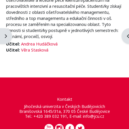
pracovištích intenzivní a resuscitační péče. Studenti/ky získají
dovednosti z oblasti ošetřovatelského managementu,
středního a top managementu a edukační činnosti v oš.
procesu se zaměřením na specializovanou oblast. Tyto
činnosti si studenti/ky postupně v jednotlivých semestrech:
Otevřít panel bloku
O
seznámí, procvičí, osvojí.
Učitel:
Andrea Hudáčková
Učitel:
Věra Stasková
Kontakt
Jihočeská univerzita v Českých Budějovicích
Branišovská 1645/31a, 370 05 České Budějovice
Tel.: +420 389 032 191, E-mail:
info@jcu.cz