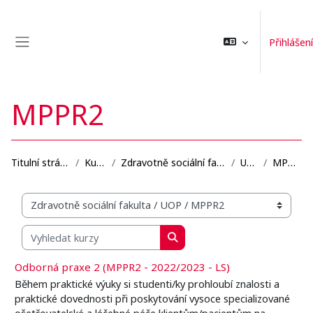
Přejít k hlavnímu obsahu
Přihlášení
Boční panel
MPPR2
Titulní stránka
Kurzy
Zdravotně sociální fakulta
UOP
MPPR2
Organizační struktura kurzů
Vyhledat kurzy
Vyhledat kurzy
Odborná praxe 2 (MPPR2 - 2022/2023 - LS)
Během praktické výuky si studenti/ky prohloubí znalosti a
praktické dovednosti při poskytování vysoce specializované
ošetřovatelské a léčebné péče klientům/pacientům na