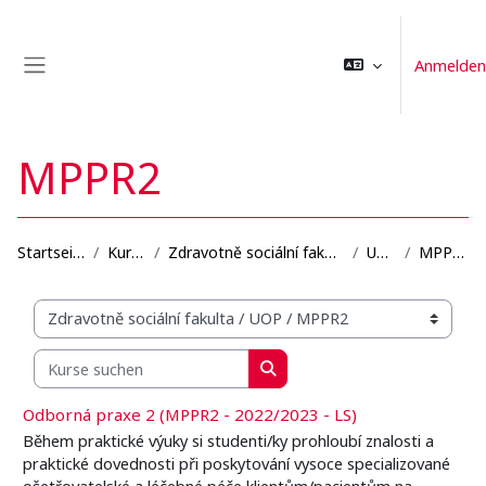
Zum Hauptinhalt
Anmelden
Website-Übersicht
MPPR2
Startseite
Kurse
Zdravotně sociální fakulta
UOP
MPPR2
Kursbereiche
Kurse suchen
Kurse suchen
Odborná praxe 2 (MPPR2 - 2022/2023 - LS)
Během praktické výuky si studenti/ky prohloubí znalosti a
praktické dovednosti při poskytování vysoce specializované
ošetřovatelské a léčebné péče klientům/pacientům na