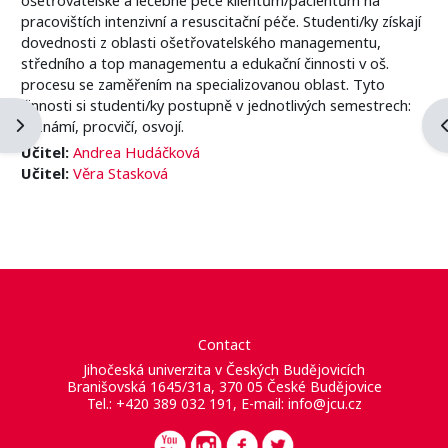
pracovištích intenzivní a resuscitační péče. Studenti/ky získají
dovednosti z oblasti ošetřovatelského managementu,
středního a top managementu a edukační činnosti v oš.
procesu se zaměřením na specializovanou oblast. Tyto
činnosti si studenti/ky postupně v jednotlivých semestrech:
Blockleiste öffnen
B
seznámí, procvičí, osvojí.
Učitel:
Andrea Hudáčková
Učitel:
Věra Stasková
Contact
Jihočeská univerzita v Českých Budějovicích
Branišovská 1645/31a, 370 05 České Budějovice
Tel.: +420 389 032 191, E-mail:
info@jcu.cz