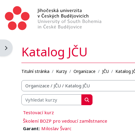
Přejít k hlavnímu obsahu
Katalog JČU
Otevřít panel bloku
Titulní stránka
Kurzy
Organizace
JČU
Katalog J
Organizační struktura kurzů
Vyhledat kurzy
Vyhledat kurzy
Testovací kurz
Školení BOZP pro vedoucí zaměstnance
Garant:
Miloslav Švarc