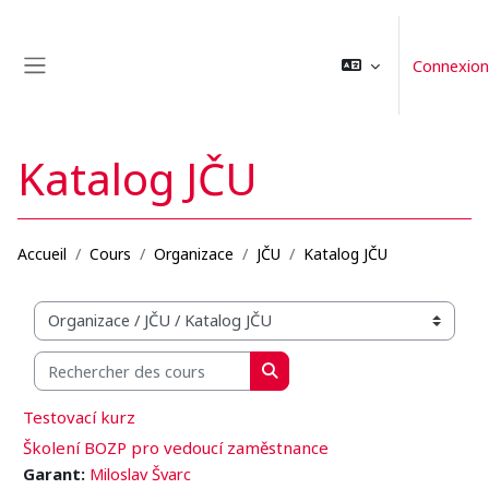
Passer au contenu principal
Connexion
Panneau latéral
Katalog JČU
Accueil
Cours
Organizace
JČU
Katalog JČU
Catégories de cours
Rechercher des cours
Rechercher des cours
Testovací kurz
Školení BOZP pro vedoucí zaměstnance
Garant:
Miloslav Švarc