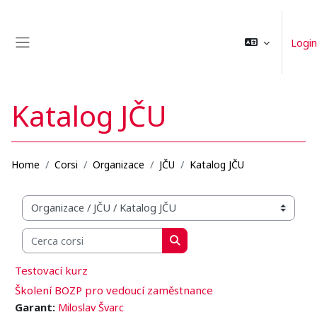
Vai al contenuto principale
Login
Pannello laterale
Katalog JČU
Home
Corsi
Organizace
JČU
Katalog JČU
Categorie di corso
Cerca corsi
Cerca corsi
Testovací kurz
Školení BOZP pro vedoucí zaměstnance
Garant:
Miloslav Švarc