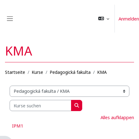
Zum Hauptinhalt
Anmelden
Website-Übersicht
KMA
Startseite
Kurse
Pedagogická fakulta
KMA
Kursbereiche
Kurse suchen
Kurse suchen
Alles aufklappen
IPM1