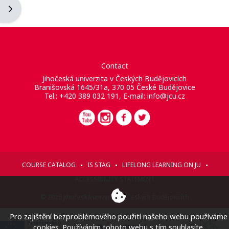
Blockleiste öffnen
Contact
Jihočeská univerzita v Českých Budějovicích
Branišovská 1645/31a, 370 05 České Budějovice
Tel.: +420 389 032 191, E-mail:
info@jcu.cz
COURSE CATALOG
IS STAG
LIFELONG LEARNING ON JU
ACCESSIBILITY STATEMENT
© 2026 Jihočeská univerzita v Českých Budějovicích
Pro zajištění bezproblémového použití našeho webu používáme
cookies. Používáním tohoto webu s tím souhlasíte.