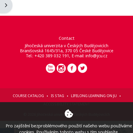
Apri il cassetto del blocco
Contact
Jihočeská univerzita v Českých Budějovicích
Branišovská 1645/31a, 370 05 České Budějovice
Tel.: +420 389 032 191, E-mail:
info@jcu.cz
COURSE CATALOG
IS STAG
LIFELONG LEARNING ON JU
ACCESSIBILITY STATEMENT
© 2026 Jihočeská univerzita v Českých Budějovicích
Pro zajištění bezproblémového použití našeho webu používáme
cookies. Používáním tohoto webu s tím souhlasíte.