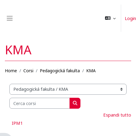
Vai al contenuto principale
Login
Pannello laterale
KMA
Home
Corsi
Pedagogická fakulta
KMA
Categorie di corso
Cerca corsi
Cerca corsi
Espandi tutto
IPM1