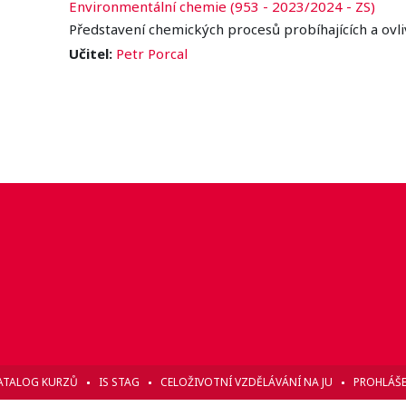
Environmentální chemie (953 - 2023/2024 - ZS)
Představení chemických procesů probíhajících a ovliv
Učitel:
Petr Porcal
ATALOG KURZŮ
IS STAG
CELOŽIVOTNÍ VZDĚLÁVÁNÍ NA JU
PROHLÁŠE