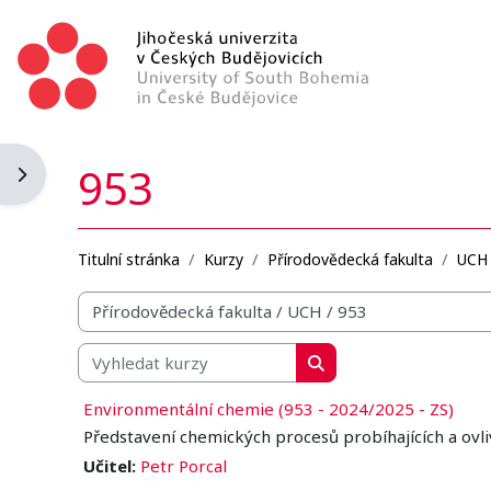
Přejít k hlavnímu obsahu
953
Otevřít panel bloku
Titulní stránka
Kurzy
Přírodovědecká fakulta
UCH
Organizační struktura kurzů
Vyhledat kurzy
Vyhledat kurzy
Environmentální chemie (953 - 2024/2025 - ZS)
Představení chemických procesů probíhajících a ovliv
Učitel:
Petr Porcal