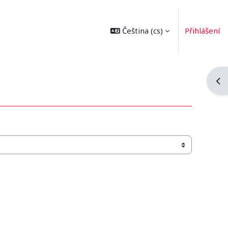
Čeština ‎(cs)‎
Přihlášení
Ote