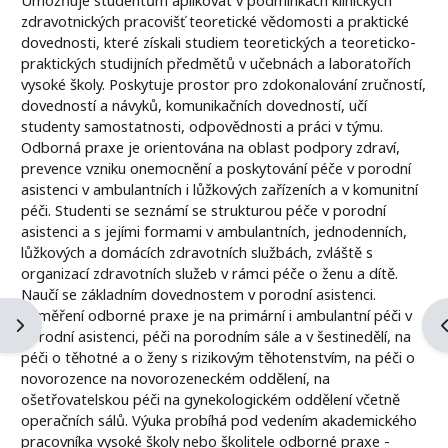
zdravotnických pracovišť teoretické vědomosti a praktické
dovednosti, které získali studiem teoretických a teoreticko-
praktických studijních předmětů v učebnách a laboratořích
vysoké školy. Poskytuje prostor pro zdokonalování zručností,
dovedností a návyků, komunikačních dovedností, učí
studenty samostatnosti, odpovědnosti a práci v týmu.
Odborná praxe je orientována na oblast podpory zdraví,
prevence vzniku onemocnění a poskytování péče v porodní
asistenci v ambulantních i lůžkových zařízeních a v komunitní
péči. Studenti se seznámí se strukturou péče v porodní
asistenci a s jejími formami v ambulantních, jednodenních,
lůžkových a domácích zdravotních službách, zvláště s
organizací zdravotních služeb v rámci péče o ženu a dítě.
Naučí se základním dovednostem v porodní asistenci.
Zaměření odborné praxe je na primární i ambulantní péči v
Otevřít panel bloku
O
porodní asistenci, péči na porodním sále a v šestinedělí, na
péči o těhotné a o ženy s rizikovým těhotenstvím, na péči o
novorozence na novorozeneckém oddělení, na
ošetřovatelskou péči na gynekologickém oddělení včetně
operačních sálů. Výuka probíhá pod vedením akademického
pracovníka vysoké školy nebo školitele odborné praxe -