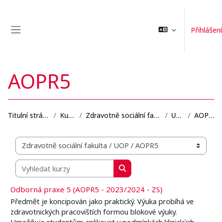
Přejít k hlavnímu obsahu
Přihlášení
Boční panel
AOPR5
Titulní stránka
Kurzy
Zdravotně sociální fakulta
UOP
AOPR5
Organizační struktura kurzů
Vyhledat kurzy
Vyhledat kurzy
Odborná praxe 5 (AOPR5 - 2023/2024 - ZS)
Předmět je koncipován jako praktický. Výuka probíhá ve
zdravotnických pracovištích formou blokové výuky.
Umožňuje studentům aplikovat v podmínkách klinických