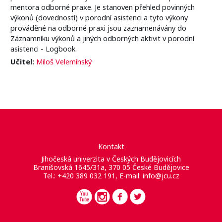
mentora odborné praxe. Je stanoven přehled povinných
výkonů (dovedností) v porodní asistenci a tyto výkony
prováděné na odborné praxi jsou zaznamenávány do
Záznamníku výkonů a jiných odborných aktivit v porodní
asistenci - Logbook.
Učitel:
Miloš Velemínský
Kontakt
Jihočeská univerzita v Českých Budějovicích
Branišovská 1645/31a, 370 05 České Budějovice
Tel.: +420 389 032 191, E-mail:
info@jcu.cz