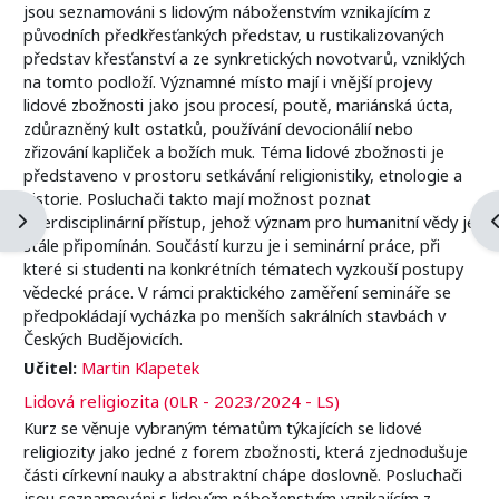
jsou seznamováni s lidovým náboženstvím vznikajícím z
původních předkřesťankých představ, u rustikalizovaných
představ křesťanství a ze synkretických novotvarů, vzniklých
na tomto podloží. Významné místo mají i vnější projevy
lidové zbožnosti jako jsou procesí, poutě, mariánská úcta,
zdůrazněný kult ostatků, používání devocionálií nebo
zřizování kapliček a božích muk. Téma lidové zbožnosti je
představeno v prostoru setkávání religionistiky, etnologie a
historie. Posluchači takto mají možnost poznat
Otevřít panel bloku
O
interdisciplinární přístup, jehož význam pro humanitní vědy je
stále připomínán. Součástí kurzu je i seminární práce, při
které si studenti na konkrétních tématech vyzkouší postupy
vědecké práce. V rámci praktického zaměření semináře se
předpokládají vycházka po menších sakrálních stavbách v
Českých Budějovicích.
Učitel:
Martin Klapetek
Lidová religiozita (0LR - 2023/2024 - LS)
Kurz se věnuje vybraným tématům týkajících se lidové
religiozity jako jedné z forem zbožnosti, která zjednodušuje
části církevní nauky a abstraktní chápe doslovně. Posluchači
jsou seznamováni s lidovým náboženstvím vznikajícím z