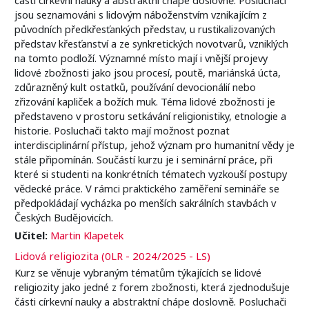
jsou seznamováni s lidovým náboženstvím vznikajícím z
původních předkřesťankých představ, u rustikalizovaných
představ křesťanství a ze synkretických novotvarů, vzniklých
na tomto podloží. Významné místo mají i vnější projevy
lidové zbožnosti jako jsou procesí, poutě, mariánská úcta,
zdůrazněný kult ostatků, používání devocionálií nebo
zřizování kapliček a božích muk. Téma lidové zbožnosti je
představeno v prostoru setkávání religionistiky, etnologie a
historie. Posluchači takto mají možnost poznat
interdisciplinární přístup, jehož význam pro humanitní vědy je
stále připomínán. Součástí kurzu je i seminární práce, při
které si studenti na konkrétních tématech vyzkouší postupy
vědecké práce. V rámci praktického zaměření semináře se
předpokládají vycházka po menších sakrálních stavbách v
Českých Budějovicích.
Učitel:
Martin Klapetek
Lidová religiozita (0LR - 2024/2025 - LS)
Kurz se věnuje vybraným tématům týkajících se lidové
religiozity jako jedné z forem zbožnosti, která zjednodušuje
části církevní nauky a abstraktní chápe doslovně. Posluchači