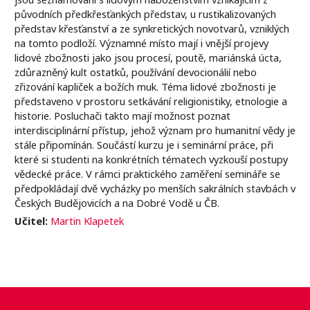
původních předkřesťankých představ, u rustikalizovaných
představ křesťanství a ze synkretických novotvarů, vzniklých
na tomto podloží. Významné místo mají i vnější projevy
lidové zbožnosti jako jsou procesí, poutě, mariánská úcta,
zdůrazněný kult ostatků, používání devocionálií nebo
zřizování kapliček a božích muk. Téma lidové zbožnosti je
představeno v prostoru setkávání religionistiky, etnologie a
historie. Posluchači takto mají možnost poznat
interdisciplinární přístup, jehož význam pro humanitní vědy je
stále připomínán. Součástí kurzu je i seminární práce, při
které si studenti na konkrétních tématech vyzkouší postupy
vědecké práce. V rámci praktického zaměření semináře se
předpokládají dvě vycházky po menších sakrálních stavbách v
Českých Budějovicích a na Dobré Vodě u ČB.
Učitel:
Martin Klapetek