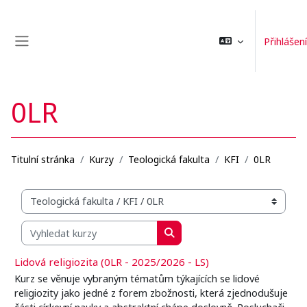
Přejít k hlavnímu obsahu
Přihlášení
Boční panel
0LR
Titulní stránka
Kurzy
Teologická fakulta
KFI
0LR
Organizační struktura kurzů
Vyhledat kurzy
Vyhledat kurzy
Lidová religiozita (0LR - 2025/2026 - LS)
Kurz se věnuje vybraným tématům týkajících se lidové
religiozity jako jedné z forem zbožnosti, která zjednodušuje
části církevní nauky a abstraktní chápe doslovně. Posluchači