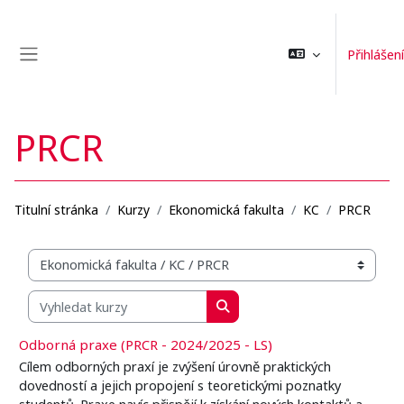
Přejít k hlavnímu obsahu
Přihlášení
Boční panel
PRCR
Titulní stránka
Kurzy
Ekonomická fakulta
KC
PRCR
Organizační struktura kurzů
Vyhledat kurzy
Vyhledat kurzy
Odborná praxe (PRCR - 2024/2025 - LS)
Cílem odborných praxí je zvýšení úrovně praktických
dovedností a jejich propojení s teoretickými poznatky
studentů. Praxe navíc přispějí k získání nových kontaktů a