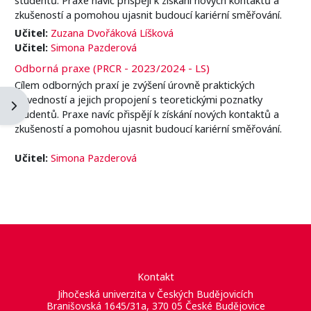
zkušeností a pomohou ujasnit budoucí kariérní směřování.
Učitel:
Zuzana Dvořáková Líšková
Učitel:
Simona Pazderová
Odborná praxe (PRCR - 2023/2024 - LS)
Cílem odborných praxí je zvýšení úrovně praktických
dovedností a jejich propojení s teoretickými poznatky
Otevřít panel bloku
studentů. Praxe navíc přispějí k získání nových kontaktů a
zkušeností a pomohou ujasnit budoucí kariérní směřování.
Učitel:
Simona Pazderová
Kontakt
Jihočeská univerzita v Českých Budějovicích
Branišovská 1645/31a, 370 05 České Budějovice