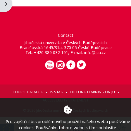
Abrir cajón de bloques
Contact
Jihočeská univerzita v Českých Budějovicích
Branišovská 1645/31a, 370 05 České Budějovice
Tel.: +420 389 032 191, E-mail:
info@jcu.cz
COURSE CATALOG
IS STAG
LIFELONG LEARNING ON JU
ACCESSIBILITY STATEMENT
© 2026 Jihočeská univerzita v Českých Budějovicích
Pro zajištění bezproblémového použití našeho webu používáme
cookies. Používáním tohoto webu s tím souhlasíte.