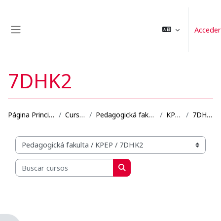
Salta al contenido principal
Acceder
Panel lateral
7DHK2
Página Principal
Cursos
Pedagogická fakulta
KPEP
7DHK2
Categorías
Buscar cursos
Buscar cursos