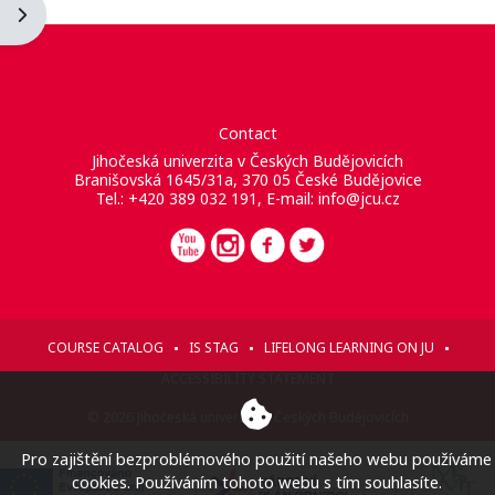
Apri il cassetto del blocco
Contact
Jihočeská univerzita v Českých Budějovicích
Branišovská 1645/31a, 370 05 České Budějovice
Tel.: +420 389 032 191, E-mail:
info@jcu.cz
COURSE CATALOG
IS STAG
LIFELONG LEARNING ON JU
ACCESSIBILITY STATEMENT
© 2026 Jihočeská univerzita v Českých Budějovicích
Pro zajištění bezproblémového použití našeho webu používáme
cookies. Používáním tohoto webu s tím souhlasíte.