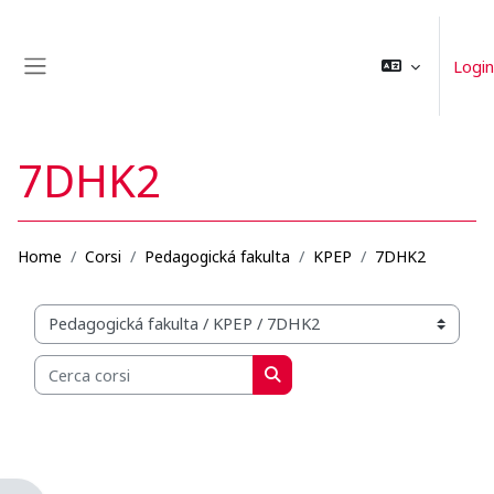
Vai al contenuto principale
Login
Pannello laterale
7DHK2
Home
Corsi
Pedagogická fakulta
KPEP
7DHK2
Categorie di corso
Cerca corsi
Cerca corsi