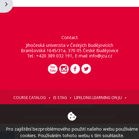
Ouvrir le tiroir des blocs
Contact
Jihočeská univerzita v Českých Budějovicích
Branišovská 1645/31a, 370 05 České Budějovice
Tel.: +420 389 032 191, E-mail:
info@jcu.cz
COURSE CATALOG
IS STAG
LIFELONG LEARNING ON JU
ACCESSIBILITY STATEMENT
© 2026 Jihočeská univerzita v Českých Budějovicích
Pro zajištění bezproblémového použití našeho webu používáme
cookies. Používáním tohoto webu s tím souhlasíte.