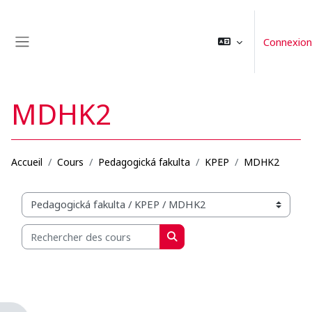
Passer au contenu principal
Connexion
Panneau latéral
MDHK2
Accueil
Cours
Pedagogická fakulta
KPEP
MDHK2
Catégories de cours
Rechercher des cours
Rechercher des cours