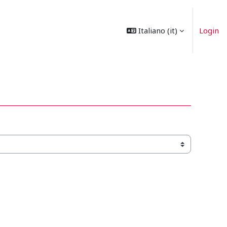
Italiano ‎(it)‎
Login