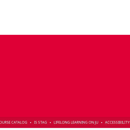
OURSE CATALOG
IS STAG
LIFELONG LEARNING ON JU
ACCESSIBILIT