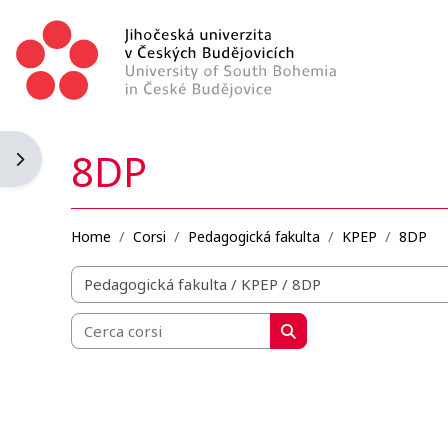
Vai al contenuto principale
8DP
Apri il cassetto del blocco
Home
Corsi
Pedagogická fakulta
KPEP
8DP
Categorie di corso
Cerca corsi
Cerca corsi