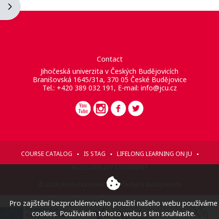
Ouvrir le tiroir des blocs
Contact
Jihočeská univerzita v Českých Budějovicích
Branišovská 1645/31a, 370 05 České Budějovice
Tel.: +420 389 032 191, E-mail:
info@jcu.cz
COURSE CATALOG
IS STAG
LIFELONG LEARNING ON JU
ACCESSIBILITY STATEMENT
© 2026 Jihočeská univerzita v Českých Budějovicích
Pro zajištění bezproblémového použití našeho webu používáme
cookies. Používáním tohoto webu s tím souhlasíte.