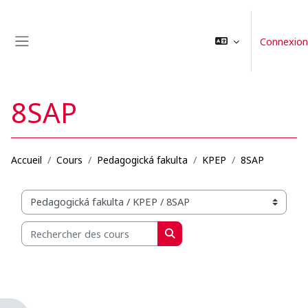
Passer au contenu principal
Connexion
Panneau latéral
8SAP
Accueil
Cours
Pedagogická fakulta
KPEP
8SAP
Catégories de cours
Rechercher des cours
Rechercher des cours