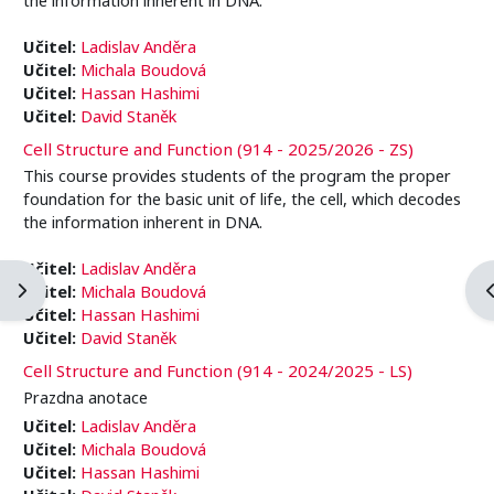
Učitel:
Ladislav Anděra
Učitel:
Michala Boudová
Učitel:
Hassan Hashimi
Učitel:
David Staněk
Cell Structure and Function (914 - 2025/2026 - ZS)
This course provides students of the program the proper
foundation for the basic unit of life, the cell, which decodes
the information inherent in DNA.
Učitel:
Ladislav Anděra
Ouvrir le tiroir des blocs
O
Učitel:
Michala Boudová
Učitel:
Hassan Hashimi
Učitel:
David Staněk
Cell Structure and Function (914 - 2024/2025 - LS)
Prazdna anotace
Učitel:
Ladislav Anděra
Učitel:
Michala Boudová
Učitel:
Hassan Hashimi