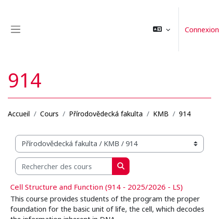
Passer au contenu principal
Connexion
Panneau latéral
914
Accueil
Cours
Přírodovědecká fakulta
KMB
914
Catégories de cours
Rechercher des cours
Rechercher des cours
Cell Structure and Function (914 - 2025/2026 - LS)
This course provides students of the program the proper
foundation for the basic unit of life, the cell, which decodes
the information inherent in DNA.