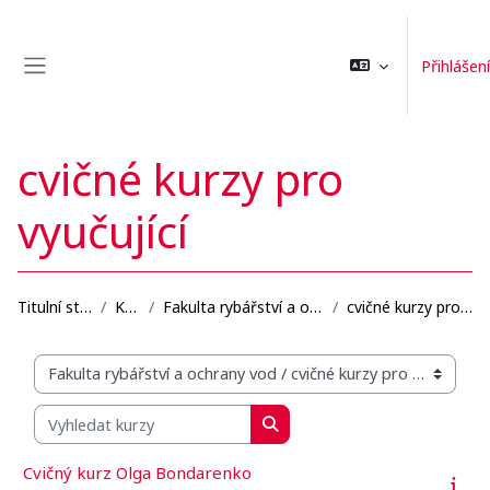
Přejít k hlavnímu obsahu
Přihlášení
Boční panel
cvičné kurzy pro
vyučující
Titulní stránka
Kurzy
Fakulta rybářství a ochrany vod
cvičné kurzy pro vyučující
Organizační struktura kurzů
Vyhledat kurzy
Vyhledat kurzy
Cvičný kurz Olga Bondarenko