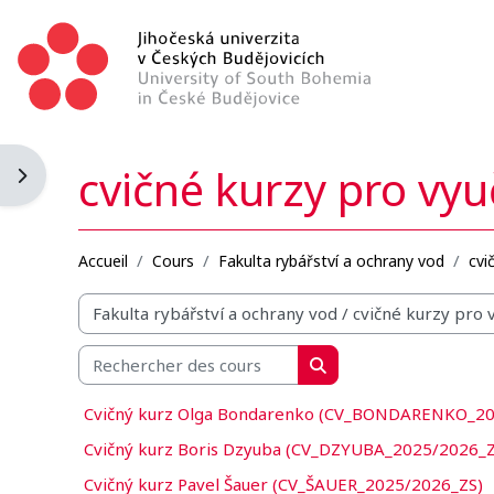
Passer au contenu principal
cvičné kurzy pro vyuč
Ouvrir le tiroir des blocs
Accueil
Cours
Fakulta rybářství a ochrany vod
cvi
Catégories de cours
Rechercher des cours
Rechercher des cours
Cvičný kurz Olga Bondarenko (CV_BONDARENKO_20
Cvičný kurz Boris Dzyuba (CV_DZYUBA_2025/2026_Z
Cvičný kurz Pavel Šauer (CV_ŠAUER_2025/2026_ZS)