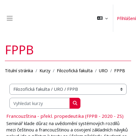
Přejít k hlavnímu obsahu
Přihlášení
Boční panel
FPPB
Titulní stránka
Kurzy
Filozofická fakulta
URO
FPPB
Organizační struktura kurzů
Vyhledat kurzy
Vyhledat kurzy
Francouzština - překl. propedeutika (FPPB - 2020 - ZS)
Seminář klade důraz na uvědomění systémových rozdílů
mezi češtinou a francouzštinou a osvojení základních návyků
pokud jde o přístup k textu za účelem překladu. Studenti se