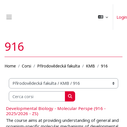
Vai al contenuto principale
Login
Pannello laterale
916
Home
Corsi
Přírodovědecká fakulta
KMB
916
Categorie di corso
Cerca corsi
Cerca corsi
Developmental Biology - Molecular Perspe (916 -
2025/2026 - ZS)
The course aims at providing understanding of general and
organism-specific molecular mechanisms of developmental