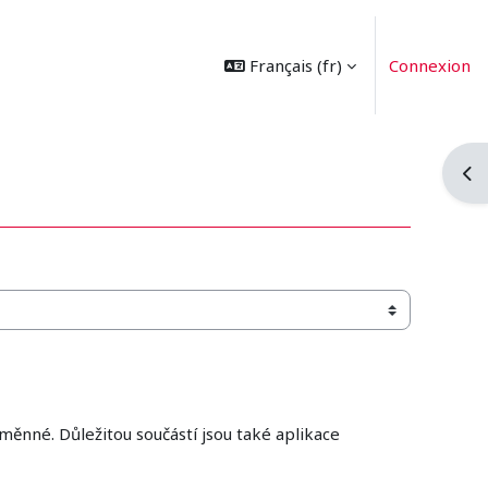
Français ‎(fr)‎
Connexion
Ouvr
ěnné. Důležitou součástí jsou také aplikace