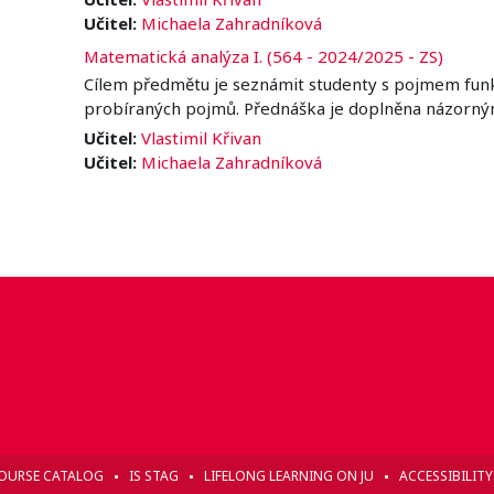
Učitel:
Michaela Zahradníková
Matematická analýza I. (564 - 2024/2025 - ZS)
Cílem předmětu je seznámit studenty s pojmem funkce
probíraných pojmů. Přednáška je doplněna názorn
Učitel:
Vlastimil Křivan
Učitel:
Michaela Zahradníková
OURSE CATALOG
IS STAG
LIFELONG LEARNING ON JU
ACCESSIBILIT