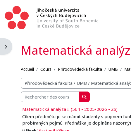
Passer au contenu principal
Matematická analýz
Ouvrir le tiroir des blocs
Accueil
Cours
Přírodovědecká fakulta
UMB
Mat
Catégories de cours
Rechercher des cours
Rechercher des cours
Matematická analýza I. (564 - 2025/2026 - ZS)
Cílem předmětu je seznámit studenty s pojmem funkce
probíraných pojmů. Přednáška je doplněna názorn
Učitel:
Vlastimil Křivan