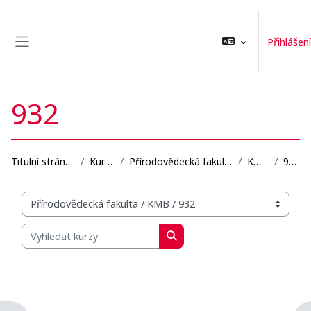
Přejít k hlavnímu obsahu
Přihlášení
Boční panel
932
Titulní stránka
Kurzy
Přírodovědecká fakulta
KMB
932
Organizační struktura kurzů
Vyhledat kurzy
Vyhledat kurzy