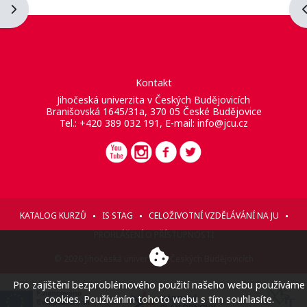
Otevřít panel bloku
O
Kontakt
Jihočeská univerzita v Českých Budějovicích
Branišovská 1645/31a, 370 05 České Budějovice
Tel.: +420 389 032 191, E-mail:
info@jcu.cz
KATALOG KURZŮ
IS STAG
CELOŽIVOTNÍ VZDĚLÁVÁNÍ NA JU
PROHLÁŠENÍ O PŘÍSTUPNOSTI
© 2026 Jihočeská univerzita v Českých Budějovicích
Pro zajištění bezproblémového použití našeho webu používáme
cookies. Používáním tohoto webu s tím souhlasíte.