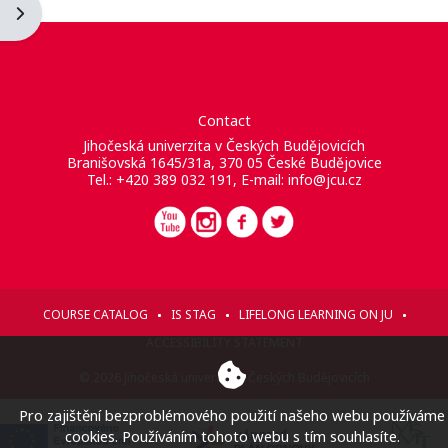
Ouvrir le tiroir des blocs
Contact
Jihočeská univerzita v Českých Budějovicích
Branišovská 1645/31a, 370 05 České Budějovice
Tel.: +420 389 032 191, E-mail:
info@jcu.cz
COURSE CATALOG
IS STAG
LIFELONG LEARNING ON JU
ACCESSIBILITY STATEMENT
© 2026 Jihočeská univerzita v Českých Budějovicích
Pro zajištění bezproblémového použití našeho webu používáme
cookies. Používáním tohoto webu s tím souhlasíte.