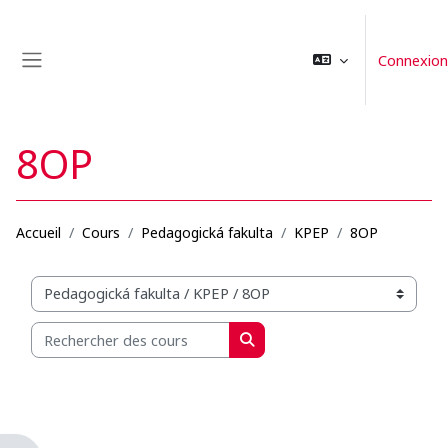
Passer au contenu principal
Connexion
Panneau latéral
8OP
Accueil
Cours
Pedagogická fakulta
KPEP
8OP
Catégories de cours
Rechercher des cours
Rechercher des cours