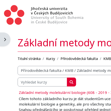
Přejít k hlavnímu obsahu
Základní metody mol
Otevřít panel bloku
Titulní stránka
Kurzy
Přírodovědecká fakulta
KM
Organizační struktura kurzů
Vyhledat kurzy
Vyhledat kurzy
Základní metody molekulární biologie (608 - 2019 - 
Cílem tohoto základního kurzu je dát studentům uce
molekulární biologie a genetiky, ale pro všechny st
Snahou přednášejícího je poskytnout přehled jednot