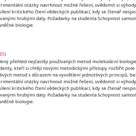
imentální otázky navrhnout možné řešení, uvědomit si výhody 
osílení kritického čtení vědeckých publikací, kdy se čtenář nes
ikovanými hrubými daty. Požadavky na studenta Schopnost samo
uněčné biologie.
ZS)
lený přehled nejčastěji používaných metod molekulární biologie
udenty, kteří si chtějí novými metodickými přístupy rozšířit po
livých metod s důrazem na vysvětlení jednotlivých principů, b
imentální otázky navrhnout možné řešení, uvědomit si výhody 
osílení kritického čtení vědeckých publikací, kdy se čtenář nes
ikovanými hrubými daty. Požadavky na studenta Schopnost samo
uněčné biologie.