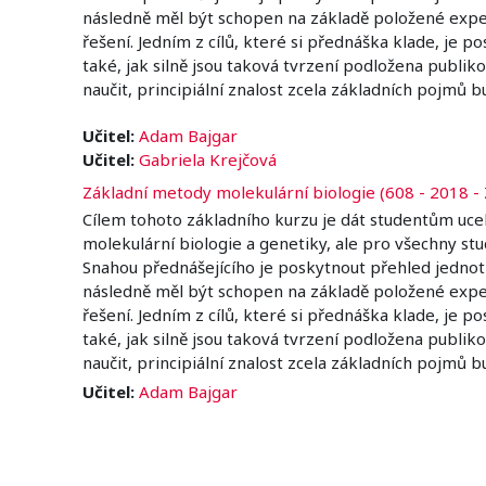
následně měl být schopen na základě položené exper
řešení. Jedním z cílů, které si přednáška klade, je p
také, jak silně jsou taková tvrzení podložena publ
naučit, principiální znalost zcela základních pojmů b
Učitel:
Adam Bajgar
Učitel:
Gabriela Krejčová
Základní metody molekulární biologie (608 - 2018 - 
Cílem tohoto základního kurzu je dát studentům uce
molekulární biologie a genetiky, ale pro všechny st
Snahou přednášejícího je poskytnout přehled jednot
následně měl být schopen na základě položené exper
řešení. Jedním z cílů, které si přednáška klade, je p
také, jak silně jsou taková tvrzení podložena publ
naučit, principiální znalost zcela základních pojmů b
Učitel:
Adam Bajgar