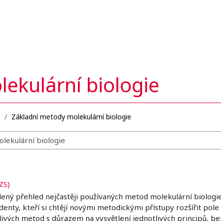
ekulární biologie
B
Základní metody molekulární biologie
ZS)
lený přehled nejčastěji používaných metod molekulární biologie
udenty, kteří si chtějí novými metodickými přístupy rozšířit po
livých metod s důrazem na vysvětlení jednotlivých principů, b