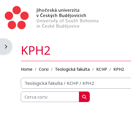
Vai al contenuto principale
KPH2
Apri il cassetto del blocco
Home
Corsi
Teologická fakulta
KCHP
KPH2
Categorie di corso
Cerca corsi
Cerca corsi