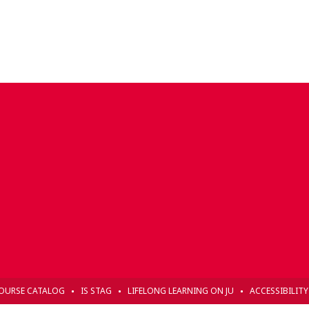
OURSE CATALOG
IS STAG
LIFELONG LEARNING ON JU
ACCESSIBILIT