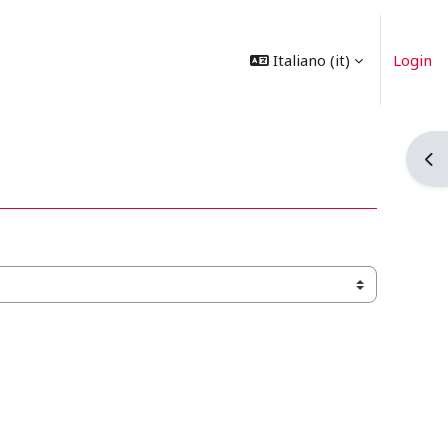
Italiano ‎(it)‎
Login
Apri