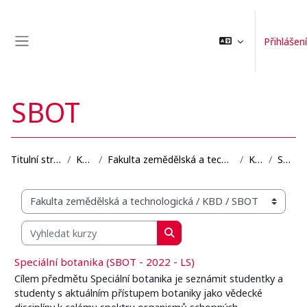
Přejít k hlavnímu obsahu
Přihlášení
Boční panel
SBOT
Titulní stránka
Kurzy
Fakulta zemědělská a technologická
KBD
SBOT
Organizační struktura kurzů
Vyhledat kurzy
Vyhledat kurzy
Speciální botanika (SBOT - 2022 - LS)
Cílem předmětu Speciální botanika je seznámit studentky a
studenty s aktuálním přístupem botaniky jako vědecké
disciplíny k celému spektru organismů schopných