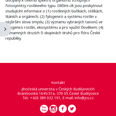
fotosyntézy rostlinného typu. Dílčími cíli jsou poskytnout
studujícím informace o (1) rostlinných buňkách, stélkách,
tkáních a orgánech; (2) fylogenezi a systému rostlin v
nejširším slova smyslu; (3) významu vybraných taxonů ve
fylogenezi rostlin, ekosystému a pro využití člověkem; (4)
Otevřít panel bloku
významných druzích či skupinách druhů pro flóru České
republiky.
Kontakt
Jihočeská univerzita v Českých Budějovicích
Branišovská 1645/31a, 370 05 České Budějovice
Tel.: +420 389 032 191, E-mail:
info@jcu.cz