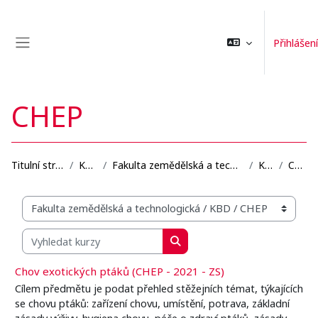
Přejít k hlavnímu obsahu
Přihlášení
Boční panel
CHEP
Titulní stránka
Kurzy
Fakulta zemědělská a technologická
KBD
CHEP
Organizační struktura kurzů
Vyhledat kurzy
Vyhledat kurzy
Chov exotických ptáků (CHEP - 2021 - ZS)
Cílem předmětu je podat přehled stěžejních témat, týkajících
se chovu ptáků: zařízení chovu, umístění, potrava, základní
zásady výživy, hygiena chovu, péče o zdraví ptáků, zásady