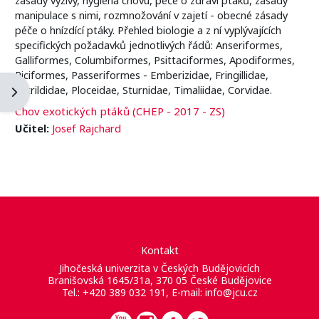
manipulace s nimi, rozmnožování v zajetí - obecné zásady
péče o hnízdící ptáky. Přehled biologie a z ní vyplývajících
specifických požadavků jednotlivých řádů: Anseriformes,
Galliformes, Columbiformes, Psittaciformes, Apodiformes,
Piciformes, Passeriformes - Emberizidae, Fringillidae,
Estrildidae, Ploceidae, Sturnidae, Timaliidae, Corvidae.
Otevřít panel bloku
Chov exotických ptáků (CHEP - 2017 - ZS)
Učitel:
Josef Rajchard
Kontakt
Jihočeská univerzita v Českých Budějovicích
Branišovská 1645/31a, 370 05 České Budějovice
Tel.: +420 389 032 191, E-mail:
info@jcu.cz