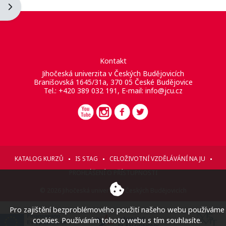
Otevřít panel bloku
Kontakt
Jihočeská univerzita v Českých Budějovicích
Branišovská 1645/31a, 370 05 České Budějovice
Tel.: +420 389 032 191, E-mail:
info@jcu.cz
KATALOG KURZŮ
IS STAG
CELOŽIVOTNÍ VZDĚLÁVÁNÍ NA JU
PROHLÁŠENÍ O PŘÍSTUPNOSTI
© 2026 Jihočeská univerzita v Českých Budějovicích
Pro zajištění bezproblémového použití našeho webu používáme
cookies. Používáním tohoto webu s tím souhlasíte.