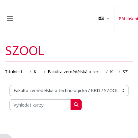
Přejít k hlavnímu obsahu
Přihlášení
Boční panel
SZOOL
Titulní stránka
Kurzy
Fakulta zemědělská a technologická
KBD
SZOOL
Organizační struktura kurzů
Vyhledat kurzy
Vyhledat kurzy