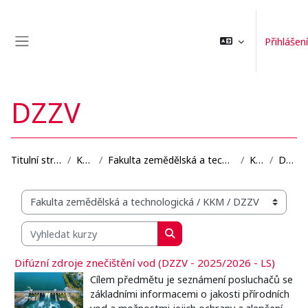
Přejít k hlavnímu obsahu
Přihlášení
Boční panel
DZZV
Titulní stránka
Kurzy
Fakulta zemědělská a technologická
KKM
DZZV
Organizační struktura kurzů
Vyhledat kurzy
Vyhledat kurzy
Difúzní zdroje znečištění vod (DZZV - 2025/2026 - LS)
Cílem předmětu je seznámení posluchačů se
základními informacemi o jakosti přírodních
vod a možnostmi jejich ochrany a zlepšení.