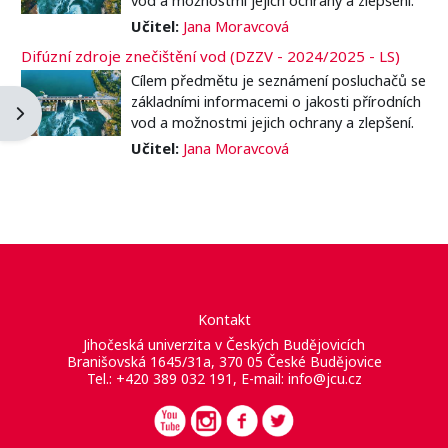
Učitel:
Jana Moravcová
Difúzní zdroje znečištění vod (DZZV - 2024/2025 - LS)
Cílem předmětu je seznámení posluchačů se
základními informacemi o jakosti přírodních
Otevřít panel bloku
vod a možnostmi jejich ochrany a zlepšení.
Učitel:
Jana Moravcová
Kontakt
Jihočeská univerzita v Českých Budějovicích
Branišovská 1645/31a, 370 05 České Budějovice
Tel.: +420 389 032 191, E-mail:
info@jcu.cz