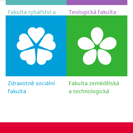
Fakulta rybářství a
Teologická fakulta
ochrany vod
Zdravotně sociální
Fakulta zemědělská
fakulta
a technologická