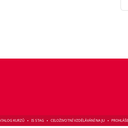
ATALOG KURZŮ
IS STAG
CELOŽIVOTNÍ VZDĚLÁVÁNÍ NA JU
PROHLÁŠE