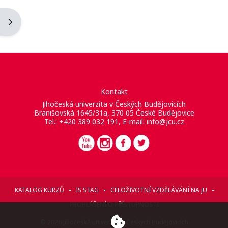
Otevřít panel bloku
Kontakt
Jihočeská univerzita v Českých Budějovicích
Branišovská 1645/31a, 370 05 České Budějovice
Tel.: +420 389 032 191, E-mail:
info@jcu.cz
KATALOG KURZŮ
IS STAG
CELOŽIVOTNÍ VZDĚLÁVÁNÍ NA JU
PROHLÁŠENÍ O PŘÍSTUPNOSTI
© 2026 Jihočeská univerzita v Českých Budějovicích