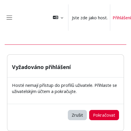
Přejít k hlavnímu obsahu
Jste zde jako host.
Přihlášení
Boční panel
Vyžadováno přihlášení
Hosté nemají přístup do profilů uživatele. Přihlaste se
uživatelským účtem a pokračujte.
Zrušit
Pokračovat