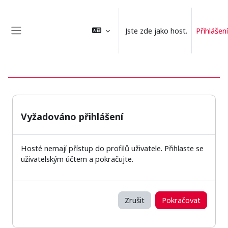
Přejít k hlavnímu obsahu
Jste zde jako host.
Přihlášení
Boční panel
Vyžadováno přihlášení
Hosté nemají přístup do profilů uživatele. Přihlaste se
uživatelským účtem a pokračujte.
Zrušit
Pokračovat