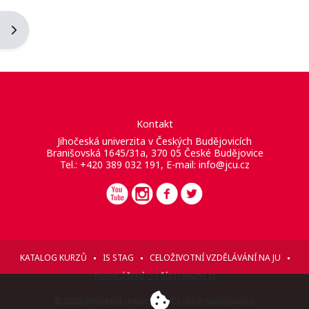
Otevřít panel bloku
Kontakt
Jihočeská univerzita v Českých Budějovicích
Branišovská 1645/31a, 370 05 České Budějovice
Tel.: +420 389 032 191, E-mail:
info@jcu.cz
KATALOG KURZŮ
IS STAG
CELOŽIVOTNÍ VZDĚLÁVÁNÍ NA JU
PROHLÁŠENÍ O PŘÍSTUPNOSTI
© 2026 Jihočeská univerzita v Českých Budějovicích