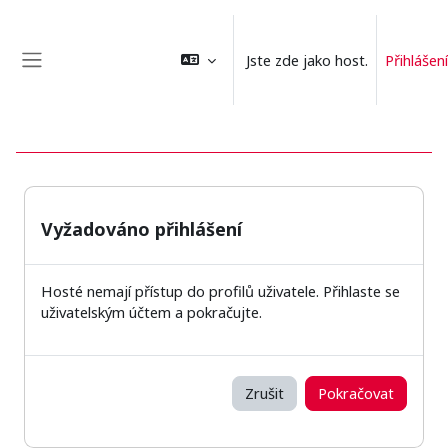
Přejít k hlavnímu obsahu
Jste zde jako host.
Přihlášení
Boční panel
Vyžadováno přihlášení
Hosté nemají přístup do profilů uživatele. Přihlaste se
uživatelským účtem a pokračujte.
Zrušit
Pokračovat