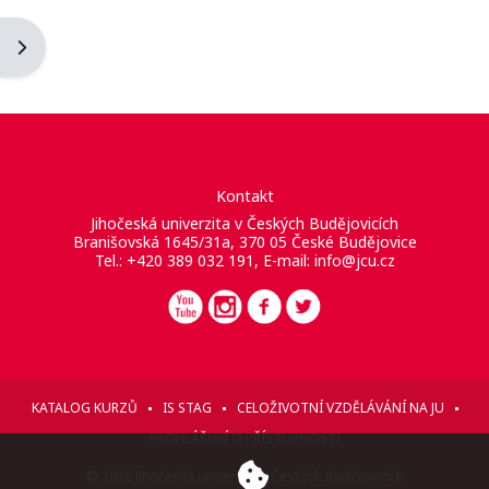
Otevřít panel bloku
Kontakt
Jihočeská univerzita v Českých Budějovicích
Branišovská 1645/31a, 370 05 České Budějovice
Tel.: +420 389 032 191, E-mail:
info@jcu.cz
KATALOG KURZŮ
IS STAG
CELOŽIVOTNÍ VZDĚLÁVÁNÍ NA JU
PROHLÁŠENÍ O PŘÍSTUPNOSTI
© 2026 Jihočeská univerzita v Českých Budějovicích