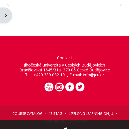
Blockleiste öffnen
Contact
Jihočeská univerzita v Českých Budějovicích
Branišovská 1645/31a, 370 05 České Budějovice
Tel.: +420 389 032 191, E-mail:
info@jcu.cz
COURSE CATALOG
IS STAG
LIFELONG LEARNING ON JU
ACCESSIBILITY STATEMENT