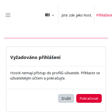
Přejít k hlavnímu obsahu
Jste zde jako host.
Přihlášení
Boční panel
Vyžadováno přihlášení
Hosté nemají přístup do profilů uživatele. Přihlaste se
uživatelským účtem a pokračujte.
Zrušit
Pokračovat