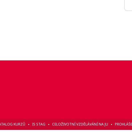
ATALOG KURZŮ
IS STAG
CELOŽIVOTNÍ VZDĚLÁVÁNÍ NA JU
PROHLÁŠE