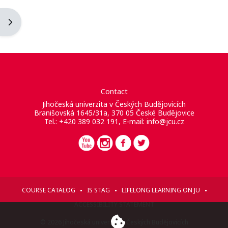
Apri il cassetto del blocco
Contact
Jihočeská univerzita v Českých Budějovicích
Branišovská 1645/31a, 370 05 České Budějovice
Tel.: +420 389 032 191, E-mail:
info@jcu.cz
COURSE CATALOG
IS STAG
LIFELONG LEARNING ON JU
ACCESSIBILITY STATEMENT
© 2026 Jihočeská univerzita v Českých Budějovicích