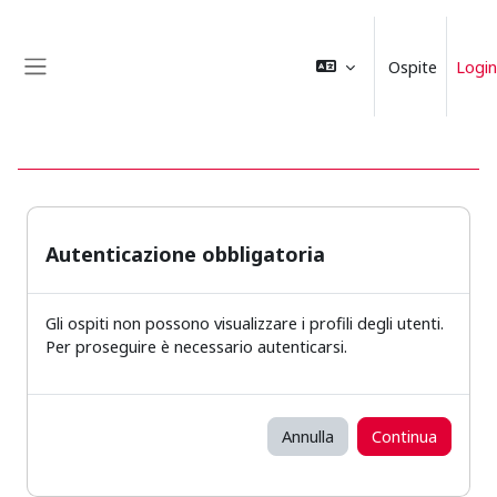
Vai al contenuto principale
Ospite
Login
Pannello laterale
Autenticazione obbligatoria
Gli ospiti non possono visualizzare i profili degli utenti.
Per proseguire è necessario autenticarsi.
Annulla
Continua