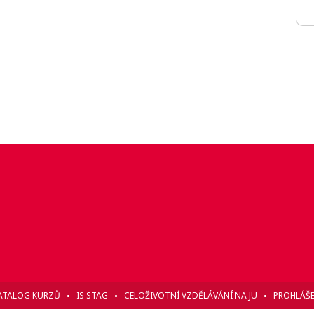
ATALOG KURZŮ
IS STAG
CELOŽIVOTNÍ VZDĚLÁVÁNÍ NA JU
PROHLÁŠE