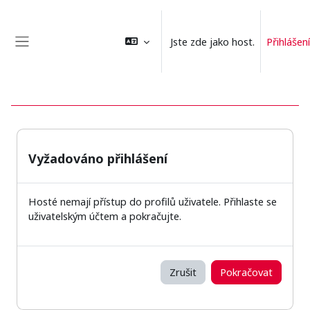
Přejít k hlavnímu obsahu
Jste zde jako host.
Přihlášení
Boční panel
Vyžadováno přihlášení
Hosté nemají přístup do profilů uživatele. Přihlaste se
uživatelským účtem a pokračujte.
Zrušit
Pokračovat