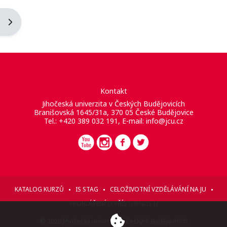
Otevřít panel bloku
Kontakt
Jihočeská univerzita v Českých Budějovicích
Branišovská 1645/31a, 370 05 České Budějovice
Tel.: +420 389 032 191, E-mail:
info@jcu.cz
KATALOG KURZŮ
IS STAG
CELOŽIVOTNÍ VZDĚLÁVÁNÍ NA JU
PROHLÁŠENÍ O PŘÍSTUPNOSTI
© 2026 Jihočeská univerzita v Českých Budějovicích